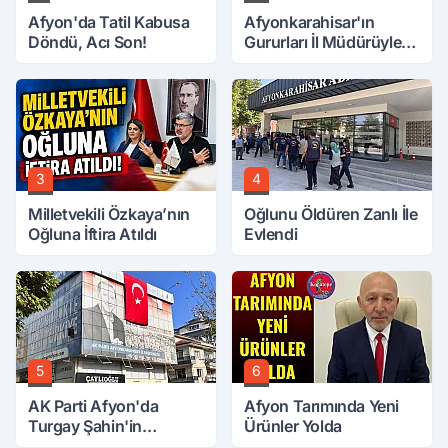
Afyon'da Tatil Kabusa
Afyonkarahisar'ın
Döndü, Acı Son!
Gururları İl Müdürüyle
Buluştu
3
4
Milletvekili Özkaya’nın
Oğlunu Öldüren Zanlı İle
Oğluna İftira Atıldı
Evlendi
5
6
AK Parti Afyon'da
Afyon Tarımında Yeni
Turgay Şahin'in
Ürünler Yolda
Ardından Bir Şok Daha!