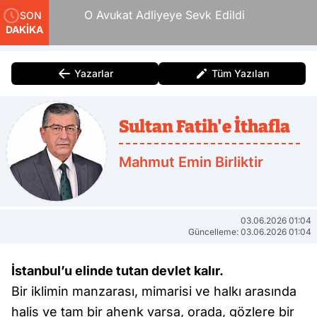
e Tam
O Avukat Adliyeye Sevk Edildi
SON
DAKİKA
Yazarlar
Tüm Yazıları
Sultan Fatih'e İthafla
Mahmut Emin Birliktir
03.06.2026 01:04
Güncelleme: 03.06.2026 01:04
İstanbul’u elinde tutan devlet kalır.
Bir iklimin manzarası, mimarisi ve halkı arasında
halis ve tam bir ahenk varsa, orada, gözlere bir