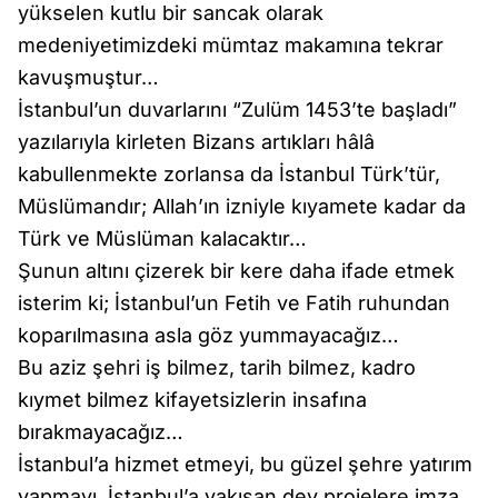
yükselen kutlu bir sancak olarak
medeniyetimizdeki mümtaz makamına tekrar
kavuşmuştur…
İstanbul’un duvarlarını “Zulüm 1453’te başladı”
yazılarıyla kirleten Bizans artıkları hâlâ
kabullenmekte zorlansa da İstanbul Türk’tür,
Müslümandır; Allah’ın izniyle kıyamete kadar da
Türk ve Müslüman kalacaktır…
Şunun altını çizerek bir kere daha ifade etmek
isterim ki; İstanbul’un Fetih ve Fatih ruhundan
koparılmasına asla göz yummayacağız…
Bu aziz şehri iş bilmez, tarih bilmez, kadro
kıymet bilmez kifayetsizlerin insafına
bırakmayacağız…
İstanbul’a hizmet etmeyi, bu güzel şehre yatırım
yapmayı, İstanbul’a yakışan dev projelere imza