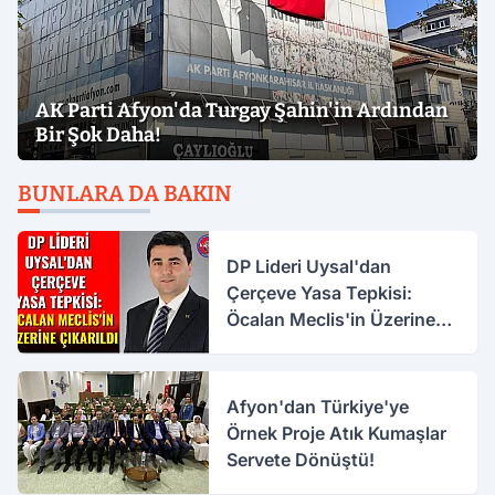
AK Parti Afyon'da Turgay Şahin'in Ardından
Bir Şok Daha!
BUNLARA DA BAKIN
DP Lideri Uysal'dan
Çerçeve Yasa Tepkisi:
Öcalan Meclis'in Üzerine
Çıkarıldı
Afyon'dan Türkiye'ye
Örnek Proje Atık Kumaşlar
Servete Dönüştü!