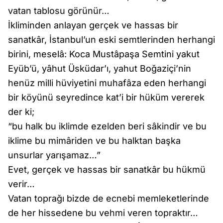
vatan tablosu görünür…
İkliminden anlayan gerçek ve hassas bir
sanatkâr, İstanbul’un eski semtlerinden herhangi
birini, meselâ: Koca Mustâpaşa Semtini yakut
Eyüb’ü, yâhut Üsküdar’ı, yahut Boğaziçi’nin
henüz milli hüviyetini muhafâza eden herhangi
bir köyünü seyredince kat’i bir hüküm vererek
der ki;
“bu halk bu iklimde ezelden beri sâkindir ve bu
iklime bu mimâriden ve bu halktan başka
unsurlar yarışamaz…”
Evet, gerçek ve hassas bir sanatkâr bu hükmü
verir…
Vatan toprağı bizde de ecnebi memleketlerinde
de her hissedene bu vehmi veren topraktır…