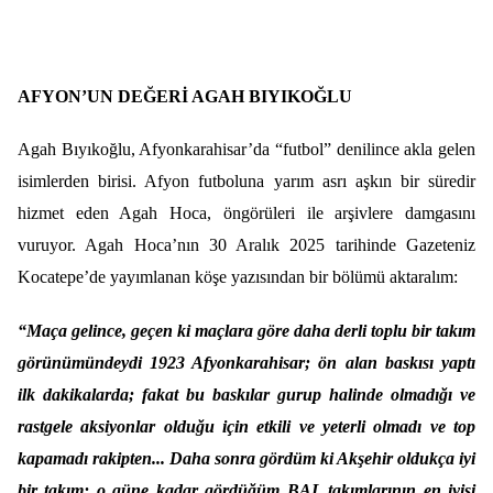
AFYON’UN DEĞERİ AGAH BIYIKOĞLU
Agah Bıyıkoğlu, Afyonkarahisar’da “futbol” denilince akla gelen
isimlerden birisi. Afyon futboluna yarım asrı aşkın bir süredir
hizmet eden Agah Hoca, öngörüleri ile arşivlere damgasını
vuruyor. Agah Hoca’nın 30 Aralık 2025 tarihinde Gazeteniz
Kocatepe’de yayımlanan köşe yazısından bir bölümü aktaralım:
“Maça gelince, geçen ki maçlara göre daha derli toplu bir takım
görünümündeydi 1923 Afyonkarahisar; ön alan baskısı yaptı
ilk dakikalarda; fakat bu baskılar gurup halinde olmadığı ve
rastgele aksiyonlar olduğu için etkili ve yeterli olmadı ve top
kapamadı rakipten... Daha sonra gördüm ki Akşehir oldukça iyi
bir takım; o güne kadar gördüğüm BAL takımlarının en iyisi