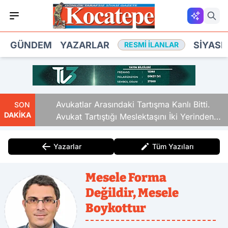
GÜNDEM
YAZARLAR
SIYASE
RESMI İLANLAR
Avukatlar Arasındaki Tartışma Kanlı Bitti.
SON
DAKİKA
Avukat Tartıştığı Meslektaşını İki Yerinden
Vurdu
Yazarlar
Tüm Yazıları
Mesele Forma
Değildir, Mesele
Boykottur