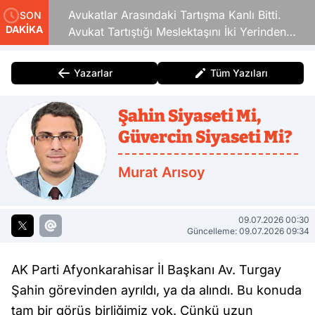
Avukatlar Arasındaki Tartışma Kanlı Bitti.
SON
DAKİKA
Avukat Tartıştığı Meslektaşını İki Yerinden
Vurdu
Yazarlar
Tüm Yazıları
Şahin Siyaseti Mi,
Güvercin Siyaseti Mi?
Murat Arısoy
09.07.2026 00:30
Güncelleme: 09.07.2026 09:34
AK Parti Afyonkarahisar İl Başkanı Av. Turgay
Şahin görevinden ayrıldı, ya da alındı. Bu konuda
tam bir görüş birliğimiz yok. Çünkü uzun