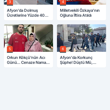
3
4
Afyon’da Dolmuş
Milletvekili Özkaya’nın
Ücretlerine Yüzde 40
Oğluna İftira Atıldı
Zam Talebi
5
6
Orkun Kökçü'nün Acı
Afyon'da Korkunç
Günü... Cenaze Namazı
Şüphe! Düştü Mü,
Emirdağ'da
Öldürüldü Mü!