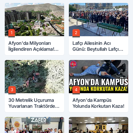
1
2
Afyon'da Milyonları
Lafçı Ailesinin Acı
İlgilendiren Açıklama!
Günü: Beytullah Lafçı
Tarih Netleşti!
Vefat Etti
3
4
30 Metrelik Uçuruma
Afyon'da Kampüs
Yuvarlanan Traktörden
Yolunda Korkutan Kaza!
Sağ Çıktılar