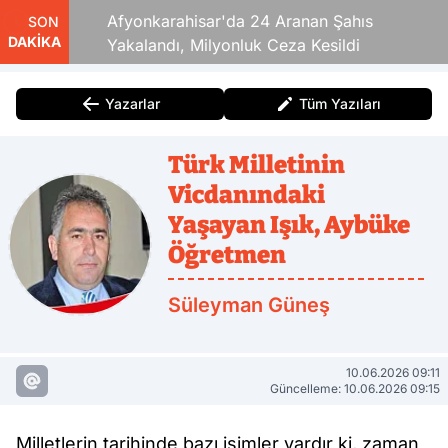
aza!
Afyonkarahisar'da 24 Aranan Şahıs
SON
DAKİKA
Yakalandı, Milyonluk Ceza Kesildi
Yazarlar
Tüm Yazıları
Türk Milletinin
Vicdanındaki
Yaşayan Işık, Aybüke
Öğretmen
Süleyman Güneş
10.06.2026 09:11
Güncelleme: 10.06.2026 09:15
Milletlerin tarihinde bazı isimler vardır ki, zaman