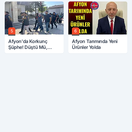
5
6
Afyon'da Korkunç
Afyon Tarımında Yeni
Şüphe! Düştü Mü,
Ürünler Yolda
Öldürüldü Mü!