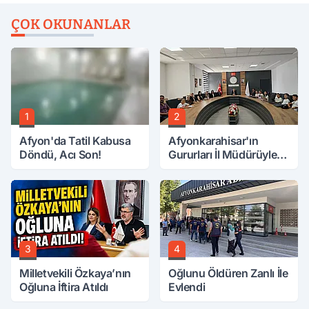
ÇOK OKUNANLAR
1
2
Afyon'da Tatil Kabusa
Afyonkarahisar'ın
Döndü, Acı Son!
Gururları İl Müdürüyle
Buluştu
3
4
Milletvekili Özkaya’nın
Oğlunu Öldüren Zanlı İle
Oğluna İftira Atıldı
Evlendi