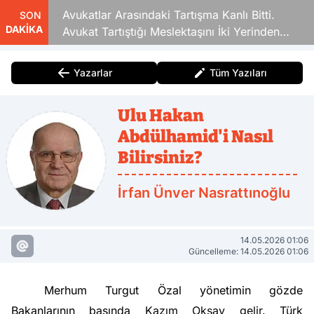
Avukatlar Arasındaki Tartışma Kanlı Bitti.
SON
DAKİKA
Avukat Tartıştığı Meslektaşını İki Yerinden
Vurdu
Yazarlar
Tüm Yazıları
Ulu Hakan
Abdülhamid'i Nasıl
Bilirsiniz?
İrfan Ünver Nasrattınoğlu
14.05.2026 01:06
Güncelleme: 14.05.2026 01:06
Merhum Turgut Özal yönetimin gözde
Bakanlarının başında
Kazım Oksay
gelir. Türk