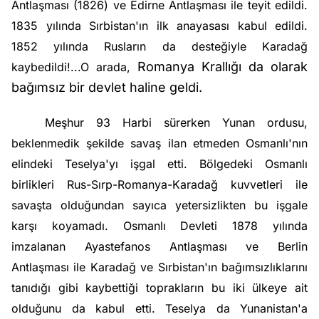
Antlaşması
(1826) ve
Edirne Antlaşması
ile teyit edildi.
1835 yılında Sırbistan'ın ilk anayasası kabul edildi.
1852 yılında Rusların da desteğiyle
Karadağ
Romanya Krallığı
da olarak
kaybedildi!...
O arada,
bağımsız bir devlet haline geldi.
Meşhur 93 Harbi sürerken Yunan ordusu,
beklenmedik şekilde savaş ilan etmeden Osmanlı'nın
elindeki
Teselya
'yı işgal etti. Bölgedeki Osmanlı
birlikleri Rus-Sırp-Romanya-Karadağ kuvvetleri ile
savaşta olduğundan sayıca yetersizlikten bu işgale
karşı koyamadı. Osmanlı Devleti 1878 yılında
imzalanan
Ayastefanos Antlaşması
ve
Berlin
Antlaşması
ile Karadağ ve Sırbistan'ın bağımsızlıklarını
tanıdığı gibi kaybettiği toprakların bu iki ülkeye ait
olduğunu da kabul etti. Teselya da Yunanistan'a