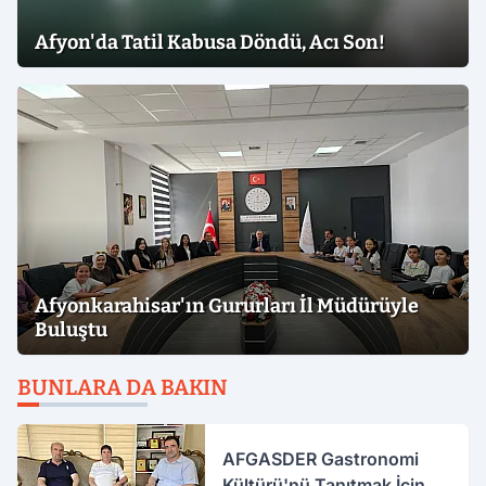
Afyon'da Tatil Kabusa Döndü, Acı Son!
Afyonkarahisar'ın Gururları İl Müdürüyle
Buluştu
BUNLARA DA BAKIN
AFGASDER Gastronomi
Kültürü'nü Tanıtmak İçin