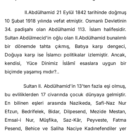
II.Abdülhamid 21 Eylül 1842 tarihinde doğmuş
10 Şubat 1918 yılında vefat etmiştir. Osmanlı Devletinin
34. padişahı olan Abdülhamid 113. İslam halifesidir.
Sultan Abdülmecid'in oğlu olan II.Abdülhamid bunalımlı
bir dönemde tahta çıkmış, Batıya karşı dengeci,
Doğuya karşı ise İslamcı politikalar izlemiştir. Ancak,
kendisi, Yüce Dinimiz İslâmî esaslara uygun bir
biçimde yaşamış mıdır?..
Sultan II. Abdülhamid'in 13'ten fazla eşi olmuş,
bu evliliklerden 17 civarında çocuk dünyaya gelmiştir.
En bilinen eşleri arasında Nazikeda, Safi-Naz Nur
Efzun, Bedrifelek, Bidar, Dilpesend, Mezide Mestan,
Emsal-i Nur, Müşfika, Saz-Kâr, Peyveste, Fatma
Pesend, Behice ve Saliha Naciye Kadınefendiler yer