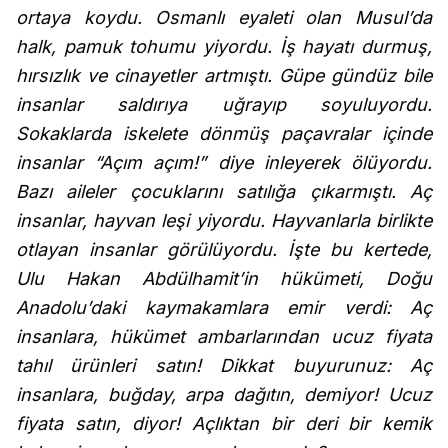
ortaya koydu. Osmanlı eyaleti olan Musul’da
halk, pamuk tohumu yiyordu. İş hayatı durmuş,
hırsızlık ve cinayetler artmıştı. Güpe gündüz bile
insanlar saldırıya uğrayıp soyuluyordu.
Sokaklarda iskelete dönmüş paçavralar içinde
insanlar “Açım açım!” diye inleyerek ölüyordu.
Bazı aileler çocuklarını satılığa çıkarmıştı. Aç
insanlar, hayvan leşi yiyordu. Hayvanlarla birlikte
otlayan insanlar görülüyordu. İşte bu kertede,
Ulu Hakan Abdülhamit’in hükümeti, Doğu
Anadolu’daki kaymakamlara emir verdi: Aç
insanlara, hükümet ambarlarından ucuz fiyata
tahıl ürünleri satın! Dikkat buyurunuz: Aç
insanlara, buğday, arpa dağıtın, demiyor! Ucuz
fiyata satın, diyor! Açlıktan bir deri bir kemik