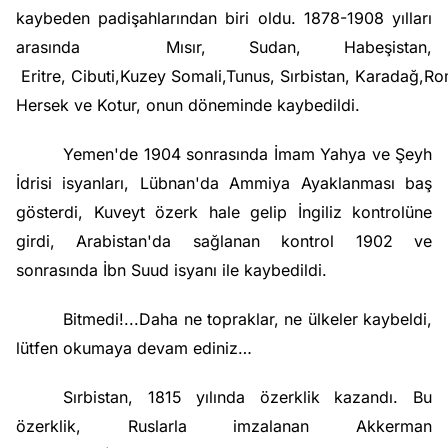
kaybeden padişahlarından biri oldu. 1878-1908 yılları
arasında
Mısır
,
Sudan
,
Habeş
istan,
Eritre
,
Cibuti
,Kuzey
Somali
,
Tunus
,
Sırbistan
,
Karadağ
,
Ro
Hersek
ve
Kotur
, onun döneminde kaybedildi.
Yemen
'de 1904 sonrasında İmam Yahya ve Şeyh
İdrisi isyanları,
Lübnan
'da Ammiya Ayaklanması baş
gösterdi,
Kuveyt
özerk hale gelip İngiliz kontrolüne
girdi, Arabistan'da sağlanan kontrol
1902
ve
sonrasında
İbn Suud
isyanı ile kaybedildi.
Bitmedi!...Daha ne topraklar, ne ülkeler kaybeldi,
lütfen okumaya devam ediniz…
Sırbistan
, 1815 yılında
özerklik
kazandı. Bu
özerklik, Ruslarla imzalanan
Akkerman