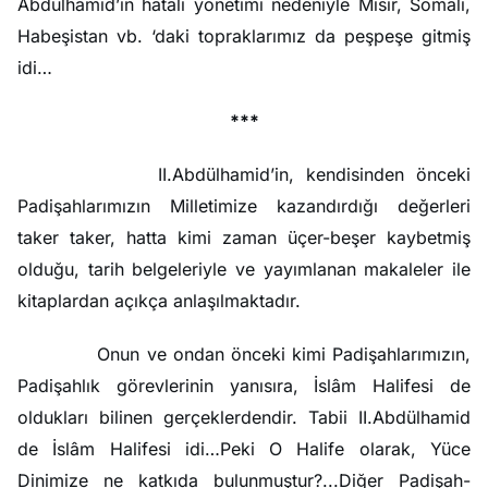
Abdülhamid’in hatalı yönetimi nedeniyle Mısır, Somalı,
Habeşistan vb. ‘daki topraklarımız da peşpeşe gitmiş
idi…
***
II.Abdülhamid’in, kendisinden önceki
Padişahlarımızın Milletimize kazandırdığı değerleri
taker taker, hatta kimi zaman üçer-beşer kaybetmiş
olduğu, tarih belgeleriyle ve yayımlanan makaleler ile
kitaplardan açıkça anlaşılmaktadır.
Onun ve ondan önceki kimi Padişahlarımızın,
Padişahlık görevlerinin yanısıra, İslâm Halifesi de
oldukları bilinen gerçeklerdendir. Tabii II.Abdülhamid
de İslâm Halifesi idi…Peki O Halife olarak, Yüce
Dinimize ne katkıda bulunmuştur?...Diğer Padişah-