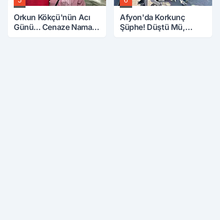
Orkun Kökçü'nün Acı
Afyon'da Korkunç
Günü... Cenaze Namazı
Şüphe! Düştü Mü,
Emirdağ'da
Öldürüldü Mü!