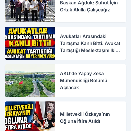
Başkan Ağduk: Şuhut İçin
Ortak Akılla Çalışcağız
Avukatlar Arasındaki
Tartışma Kanlı Bitti. Avukat
Tartıştığı Meslektaşını İki
Yerinden Vurdu
AKÜ’de Yapay Zeka
Mühendisliği Bölümü
Açılacak
Milletvekili Özkaya’nın
Oğluna İftira Atıldı