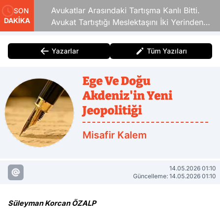
Avukatlar Arasındaki Tartışma Kanlı Bitti.
SON
DAKİKA
Avukat Tartıştığı Meslektaşını İki Yerinden
Vurdu
Yazarlar
Tüm Yazıları
Ege Ve Doğu
Akdeniz'in Yeni
Jeopolitiği
Misafir Kalem
14.05.2026 01:10
Güncelleme: 14.05.2026 01:10
Süleyman Korcan ÖZALP