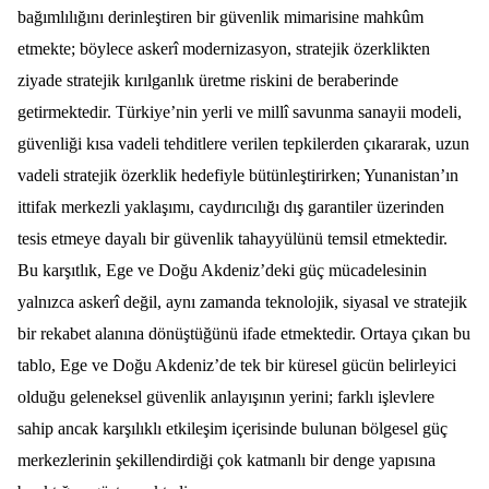
bağımlılığını derinleştiren bir güvenlik mimarisine mahkûm
etmekte; böylece askerî modernizasyon, stratejik özerklikten
ziyade stratejik kırılganlık üretme riskini de beraberinde
getirmektedir. Türkiye’nin yerli ve millî savunma sanayii modeli,
güvenliği kısa vadeli tehditlere verilen tepkilerden çıkararak, uzun
vadeli stratejik özerklik hedefiyle bütünleştirirken; Yunanistan’ın
ittifak merkezli yaklaşımı, caydırıcılığı dış garantiler üzerinden
tesis etmeye dayalı bir güvenlik tahayyülünü temsil etmektedir.
Bu karşıtlık, Ege ve Doğu Akdeniz’deki güç mücadelesinin
yalnızca askerî değil, aynı zamanda teknolojik, siyasal ve stratejik
bir rekabet alanına dönüştüğünü ifade etmektedir. Ortaya çıkan bu
tablo, Ege ve Doğu Akdeniz’de tek bir küresel gücün belirleyici
olduğu geleneksel güvenlik anlayışının yerini; farklı işlevlere
sahip ancak karşılıklı etkileşim içerisinde bulunan bölgesel güç
merkezlerinin şekillendirdiği çok katmanlı bir denge yapısına