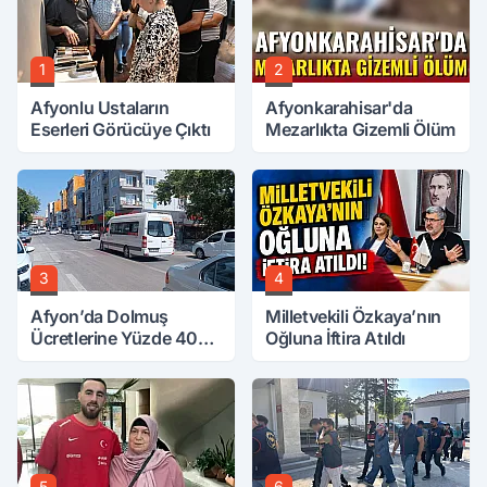
1
2
Afyonlu Ustaların
Afyonkarahisar'da
Eserleri Görücüye Çıktı
Mezarlıkta Gizemli Ölüm
3
4
Afyon’da Dolmuş
Milletvekili Özkaya’nın
Ücretlerine Yüzde 40
Oğluna İftira Atıldı
Zam Talebi
5
6