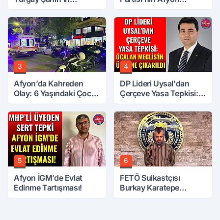
Ardından Bir Şok Daha!
Başkanı Belli Oldu
3
4
Afyon’da Kahreden
DP Lideri Uysal'dan
Olay: 6 Yaşındaki Çocuk
Çerçeve Yasa Tepkisi:
6. Kattan Düştü
Öcalan Meclis'in
Üzerine Çıkarıldı
5
6
Afyon İGM’de Evlat
FETÖ Suikastçısı
Edinme Tartışması!
Burkay Karatepe
Anlatmaya Devam
Ediyor: Suikast İçin
Gittim