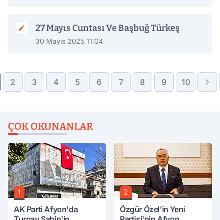
27 Mayıs Cuntası Ve Başbuğ Türkeş
30 Mayıs 2025 11:04
2
3
4
5
6
7
8
9
10
ÇOK OKUNANLAR
1
2
AK Parti Afyon'da
Özgür Özel'in Yeni
Turgay Şahin'in
Partisi'nin Afyon