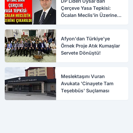
DP Lideri Uysal'dan
Çerçeve Yasa Tepkisi:
Öcalan Meclis'in Üzerine
Çıkarıldı
Afyon'dan Türkiye'ye
Örnek Proje Atık Kumaşlar
Servete Dönüştü!
Meslektaşını Vuran
Avukata 'Cinayete Tam
Teşebbüs' Suçlaması