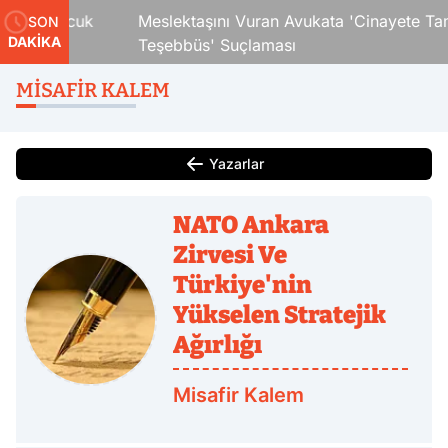
ki Çocuk
Meslektaşını Vuran Avukata 'Cinayete Tam
SON
DAKİKA
Teşebbüs' Suçlaması
MISAFIR KALEM
Yazarlar
NATO Ankara
Zirvesi Ve
Türkiye'nin
Yükselen Stratejik
Ağırlığı
Misafir Kalem