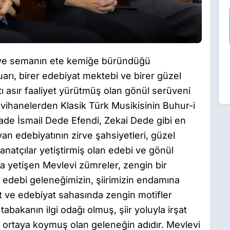
ki ve semanın ete kemiğe büründüğü
arı, birer edebiyat mektebi ve birer güzel
tı asır faaliyet yürütmüş olan gönül serüveni
vihanelerden Klasik Türk Musikisinin Buhur-i
ade İsmail Dede Efendi, Zekai Dede gibi en
ivan edebiyatının zirve şahsiyetleri, güzel
anatçılar yetiştirmiş olan edebi ve gönül
da yetişen Mevlevi zümreler, zengin bir
 edebi geleneğimizin, şiirimizin endamına
at ve edebiyat sahasında zengin motifler
abakanın ilgi odağı olmuş, şiir yoluyla irşat
nı ortaya koymuş olan geleneğin adıdır. Mevlevi