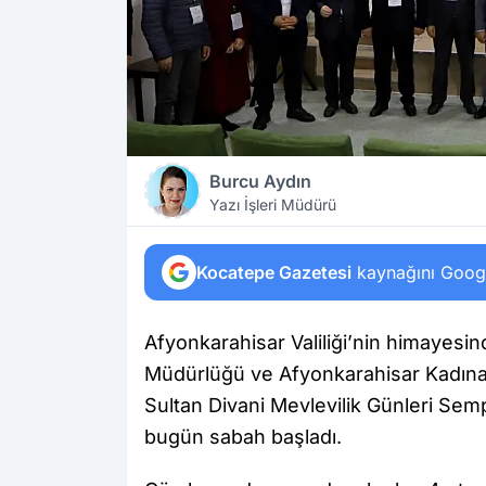
Burcu Aydın
Yazı İşleri Müdürü
Kocatepe Gazetesi
kaynağını Google
Afyonkarahisar Valiliği’nin himayesin
Müdürlüğü ve Afyonkarahisar Kadınana
Sultan Divani Mevlevilik Günleri Se
bugün sabah başladı.