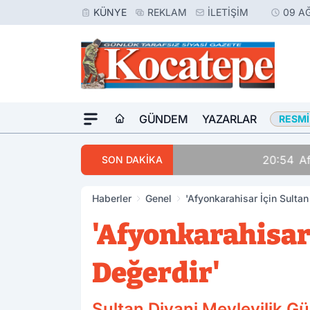
KÜNYE
REKLAM
İLETIŞIM
09 A
GÜNDEM
YAZARLAR
RESMI
20:54
Afyon’da Kahrede
SON DAKİKA
Haberler
Genel
'Afyonkarahisar İçin Sultan 
'Afyonkarahisar 
Değerdir'
Sultan Divani Mevlevilik 