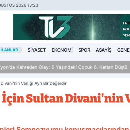
ĞUSTOS 2026 13:23
SIYASET
EKONOMI
SPOR
ASAYIŞ
GENE
 İLANLAR
n Olay: 6 Yaşındaki Çocuk 6. Kattan Düştü
Divani'nin Varlığı Ayrı Bir Değerdir'
İçin Sultan Divani'nin V
Günleri Sempozyumu konuşmacılarından 