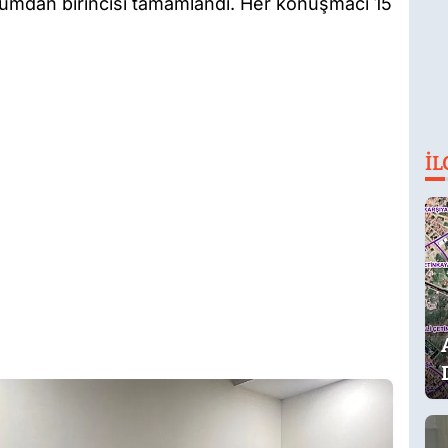
mdan birincisi tamamlandı. Her konuşmacı 15
İL