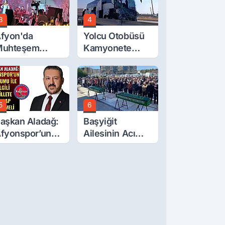
ttırdı
3
4
fyon'da
Yolcu Otobüsü
Muhteşem
Kamyonete
üğün
Çarptı: 1 Ölü, 15
Yaralı
5
6
aşkan Aladağ:
Başyiğit
fyonspor’un
Ailesinin Acı
urumu İle İlgili
Günü: Ali
illete Hesap
Başyiğit Vefat
erilmeli
Etti