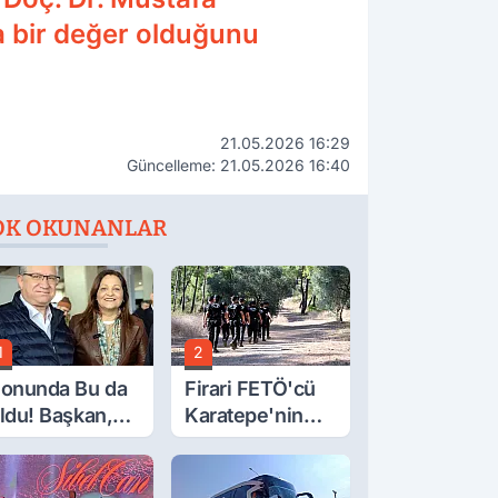
ca bir değer olduğunu
21.05.2026 16:29
Güncelleme: 21.05.2026 16:40
OK OKUNANLAR
1
2
onunda Bu da
Firari FETÖ'cü
ldu! Başkan,
Karatepe'nin
eclis Üyesini
Gösterdiği
obi
Yerler Didik
ahçesinden
Didik Aranıyor