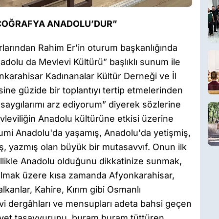
İ COĞRAFYA ANADOLU’DUR”
rlarından Rahim Er’in oturum başkanlığında
adolu da Mevlevi Kültürü” başlıklı sunum ile
onkarahisar Kadınanalar Kültür Derneği ve İl
ne güzide bir toplantıyı tertip etmelerinden
 saygılarımı arz ediyorum” diyerek sözlerine
viliğin Anadolu kültürüne etkisi üzerine
umi Anadolu'da yaşamış, Anadolu'da yetişmiş,
ş, yazmış olan büyük bir mutasavvıf. Onun ilk
ellikle Anadolu olduğunu dikkatinize sunmak,
olmak üzere kısa zamanda Afyonkarahisar,
lkanlar, Kahire, Kırım gibi Osmanlı
levi dergâhları ve mensupları adeta bahsi geçen
iyet tasavvurunu, buram buram tüttüren,