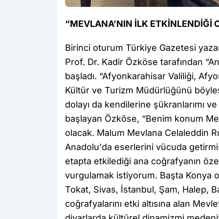
“MEVLANA’NIN İLK ETKİNLENDİĞ
Birinci oturum Türkiye Gazetesi yaza
Prof. Dr. Kadir Özköse tarafından “An
başladı. “Afyonkarahisar Valiliği, Afy
Kültür ve Turizm Müdürlüğünü böylesi
dolayı da kendilerine şükranlarımı ve
başlayan Özköse, “Benim konum Mevle
olacak. Malum Mevlana Celaleddin R
Anadolu'da eserlerini vücuda getirmi
etapta etkilediği ana coğrafyanın öz
vurgulamak istiyorum. Başta Konya 
Tokat, Sivas, İstanbul, Şam, Halep, Ba
coğrafyalarını etki altısına alan Mev
diyarlarda kültürel dinamizmi meden