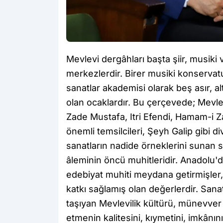
Mevlevi dergâhları başta şiir, musi
merkezlerdir. Birer musiki konservatu
sanatlar akademisi olarak beş asır, al
olan ocaklardır. Bu çerçevede; Mevle
Zade Mustafa, Itri Efendi, Hamam-i Z
önemli temsilcileri, Şeyh Galip gibi d
sanatların nadide örneklerini sunan s
âleminin öncü muhitleridir. Anadolu'
edebiyat muhiti meydana getirmişler,
katkı sağlamış olan değerlerdir. San
taşıyan Mevlevilik kültürü, münevver t
etmenin kalitesini, kıymetini, imkânı