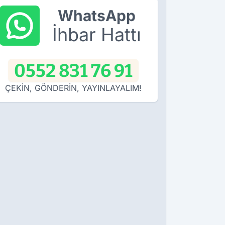
WhatsApp
İhbar Hattı
0552 831 76 91
ÇEKİN, GÖNDERİN, YAYINLAYALIM!