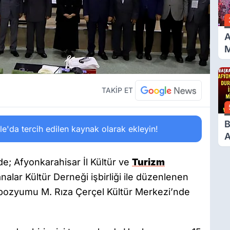
A
A
D
TAKİP ET
B
'da tercih edilen kaynak olarak ekleyin!
A
D
M
de; Afyonkarahisar İl Kültür ve
Turizm
V
lar Kültür Derneği işbirliği ile düzenlenen
mpozyumu M. Rıza Çerçel Kültür Merkezi’nde