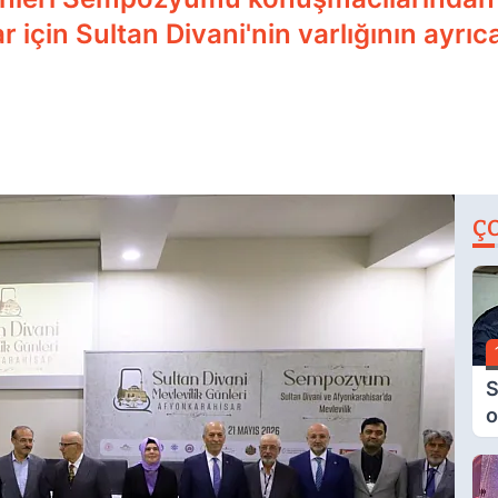
için Sultan Divani'nin varlığının ayrı
Ç
S
o
M
H
B