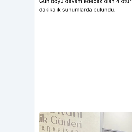
Gün boyu devam edecek olan 4 oturu
dakikalık sunumlarda bulundu.