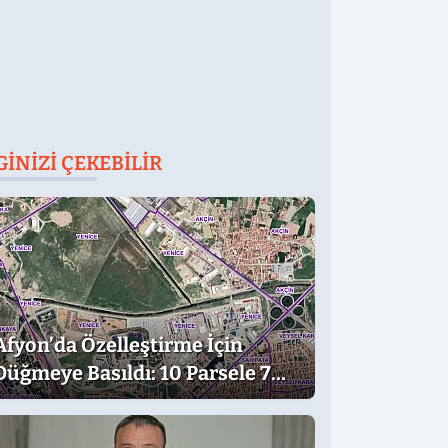
GINIZI ÇEKEBILIR
Afyon’da Özelleştirme İçin
Düğmeye Basıldı: 10 Parsele 7
Kat İmar