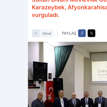
Karazeybek, Afyonkarahisar 
vurguladı.
PAYLAŞ
Genel